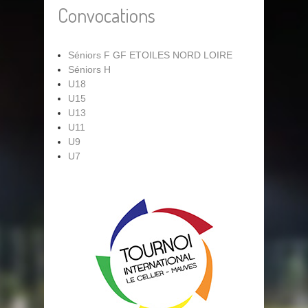
Convocations
Séniors F GF ETOILES NORD LOIRE
Séniors H
U18
U15
U13
U11
U9
U7