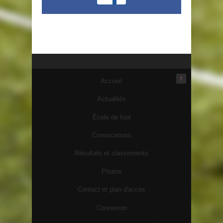
↑
Accueil
Actualités
École de foot
Convocations
Résultats et classements
Photos
Contact et plan d'accès
Connexion