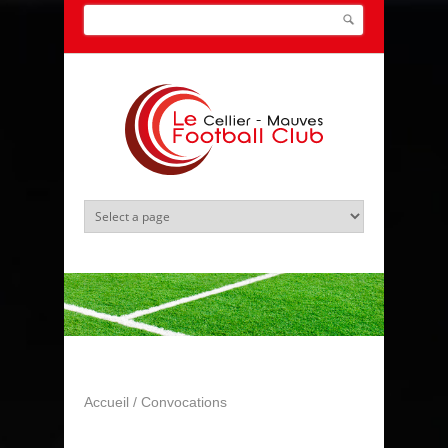
Aller au contenu principal
Search this site
Formulaire de recherche
Accueil
/
Convocations