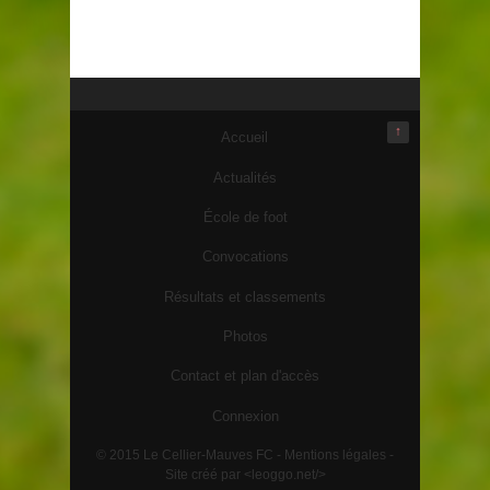
↑
Accueil
Actualités
École de foot
Convocations
Résultats et classements
Photos
Contact et plan d'accès
Connexion
© 2015 Le Cellier-Mauves FC -
Mentions légales
-
Site créé par <leoggo.net/>