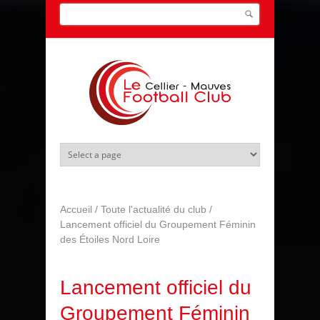
Aller au contenu principal
Search this site
Formulaire de recherche
Accueil
/
Toute l'actualité du club
/
Lancement officiel du Groupement Féminin
des Étoiles Nord Loire
Lancement officiel du
Groupement Féminin