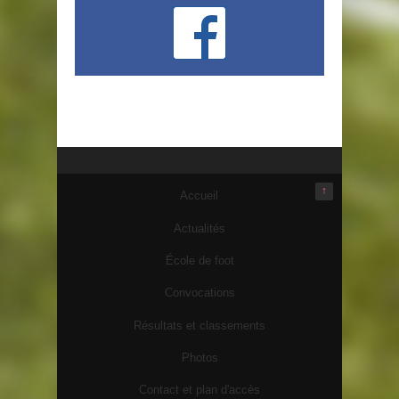
↑
Accueil
Actualités
École de foot
Convocations
Résultats et classements
Photos
Contact et plan d'accès