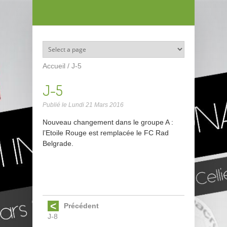
Aller au contenu principal
Accueil
/
J-5
J-5
Publié le
Lundi 21 Mars 2016
Nouveau changement dans le groupe A :
l’Etoile Rouge est remplacée le FC Rad
Belgrade.
Précédent
J-8