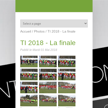
Aller au contenu principal
Accueil
/
Photos
/
TI 2018 - La finale
TI 2018 - La finale
Publié le
Mardi 01 Mai 2018